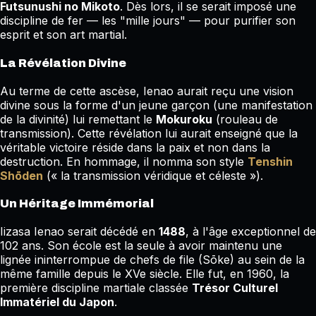
Futsunushi no Mikoto
. Dès lors, il se serait imposé une
discipline de fer — les "mille jours" — pour purifier son
esprit et son art martial.
La Révélation Divine
Au terme de cette ascèse, Ienao aurait reçu une vision
divine sous la forme d'un jeune garçon (une manifestation
de la divinité) lui remettant le
Mokuroku
(rouleau de
transmission). Cette révélation lui aurait enseigné que la
véritable victoire réside dans la paix et non dans la
destruction. En hommage, il nomma son style
Tenshin
Shōden
(« la transmission véridique et céleste »).
Un Héritage Immémorial
Iizasa Ienao serait décédé en
1488
, à l'âge exceptionnel de
102 ans. Son école est la seule à avoir maintenu une
lignée ininterrompue de chefs de file (Sōke) au sein de la
même famille depuis le XVe siècle. Elle fut, en 1960, la
première discipline martiale classée
Trésor Culturel
Immatériel du Japon
.