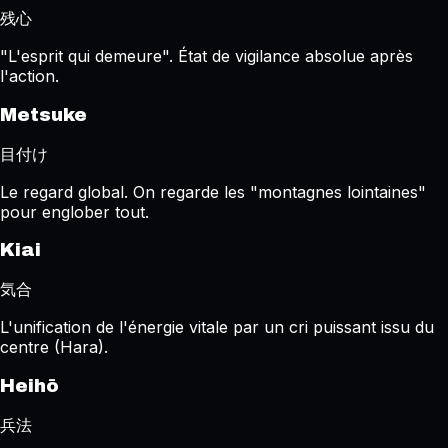
残心
"L'esprit qui demeure". État de vigilance absolue après
l'action.
Metsuke
目付け
Le regard global. On regarde les "montagnes lointaines"
pour englober tout.
Kiai
気合
L'unification de l'énergie vitale par un cri puissant issu du
centre (Hara).
Heihō
兵法