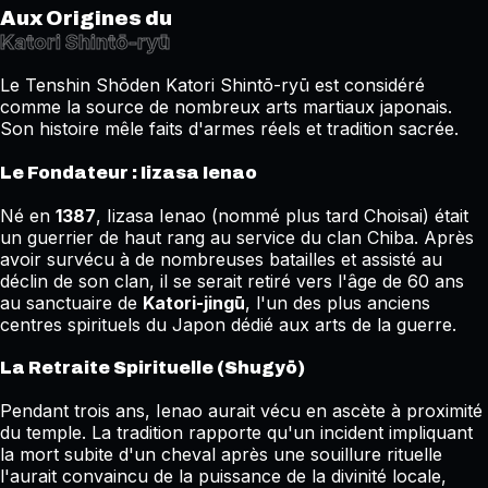
Aux Origines du
Katori Shintō-ryū
Le Tenshin Shōden Katori Shintō-ryū est considéré
comme la source de nombreux arts martiaux japonais.
Son histoire mêle faits d'armes réels et tradition sacrée.
Le Fondateur : Iizasa Ienao
Né en
1387
, Iizasa Ienao (nommé plus tard Choisai) était
un guerrier de haut rang au service du clan Chiba. Après
avoir survécu à de nombreuses batailles et assisté au
déclin de son clan, il se serait retiré vers l'âge de 60 ans
au sanctuaire de
Katori-jingū
, l'un des plus anciens
centres spirituels du Japon dédié aux arts de la guerre.
La Retraite Spirituelle (Shugyō)
Pendant trois ans, Ienao aurait vécu en ascète à proximité
du temple. La tradition rapporte qu'un incident impliquant
la mort subite d'un cheval après une souillure rituelle
l'aurait convaincu de la puissance de la divinité locale,