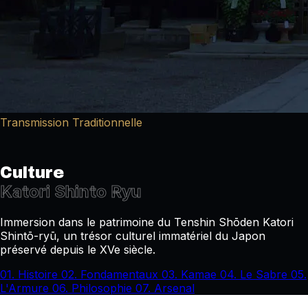
Transmission Traditionnelle
Culture
Katori Shinto Ryu
Immersion dans le patrimoine du Tenshin Shōden Katori
Shintō-ryū, un trésor culturel immatériel du Japon
préservé depuis le XVe siècle.
01.
Histoire
02.
Fondamentaux
03.
Kamae
04.
Le Sabre
05.
L'Armure
06.
Philosophie
07.
Arsenal