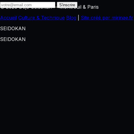
S'inscrire
© 2026 Dojo Seidokan — Montreuil & Paris
Accueil
Culture & Technique
Blog
|
Site créé par
mirinae.fr
SEIDOKAN
SEIDOKAN